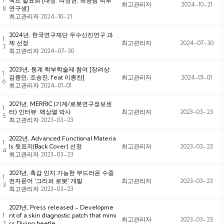
1
젝트 발표회 [대상: 여상현, 최승범 학부
최고관리자
2024-10-21
8
연구생]
최고관리자
2024-10-21
2024년, 한국연구재단 우수신진연구 과
1
제 선정
최고관리자
2024-07-30
7
최고관리자
2024-07-30
2023년, 동계 학부학술제 참여 [장려상:
1
김종민, 조승진, feat 이종찬]
최고관리자
2024-01-01
6
최고관리자
2024-01-01
2021년, MERRIC (기계/로봇연구정보센
1
터) 인터뷰: 백상열 박사
최고관리자
2023-03-23
5
최고관리자
2023-03-23
2022년, Advanced Functional Materia
1
ls 뒷표지(Back Cover) 선정
최고관리자
2023-03-23
4
최고관리자
2023-03-23
2021년, 촉감 인지 가능한 부드러운 수중
1
전자문어 '그리퍼 로봇' 개발
최고관리자
2023-03-23
3
최고관리자
2023-03-23
2021년, Press released - Developme
1
nt of a skin diagnostic patch that mimi
최고관리자
2023-03-23
2
cs Diving beetle