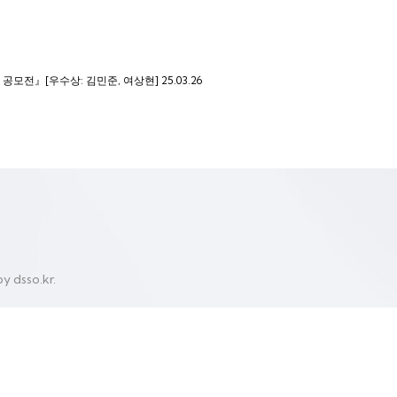
례 공모전』[우수상: 김민준, 여상현]
25.03.26
y dsso.kr.