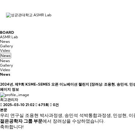
B
O
A
R
D
ASMR Lab
News
Gallery
Video
News
News
Gallery
Video
News
2024년, 제9회 KSME-SEMES 오픈 이노베이션 챌린지 [장려상: 조용현, 송민석, 민
페이지 정보
최고관리자
2025-03-10 21:02
675회
0건
본문
우리 연구실 조용현 박사과정생, 송민석 석박통합과정생, 민성현, 
젊은공학자 그룹 부문
에서 장려상을 수상하였습니다.
축하합니다!