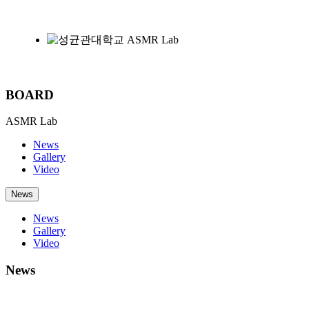
B
O
A
R
D
ASMR Lab
News
Gallery
Video
News
News
Gallery
Video
News