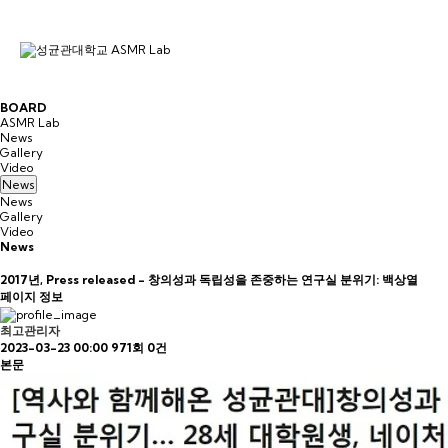
B
O
A
R
D
ASMR Lab
News
Gallery
Video
News
News
Gallery
Video
News
2017년, Press released - 창의성과 독립성을 존중하는 연구실 분위기: 백상열
페이지 정보
최고관리자
2023-03-23 00:00
971회
0건
본문